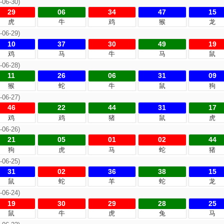
06-30)
29
06
34
47
15
虎
牛
鸡
猴
龙
06-29)
10
37
30
49
19
鸡
马
牛
马
鼠
06-28)
11
26
06
31
09
猴
蛇
牛
鼠
狗
06-27)
46
22
44
31
17
鸡
鸡
猪
鼠
虎
06-26)
21
05
01
02
44
狗
虎
马
蛇
猪
06-25)
31
02
36
38
15
鼠
蛇
羊
蛇
龙
06-24)
19
30
29
28
25
鼠
牛
虎
兔
马