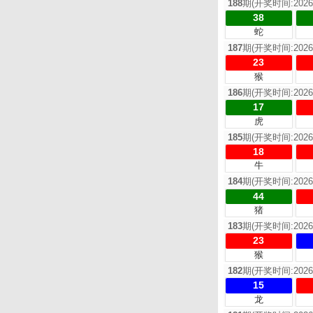
188
期(开奖时间:2026-
38
蛇
187
期(开奖时间:2026-
23
猴
186
期(开奖时间:2026-
17
虎
185
期(开奖时间:2026-
18
牛
184
期(开奖时间:2026-
44
猪
183
期(开奖时间:2026-
23
猴
182
期(开奖时间:2026-
15
龙