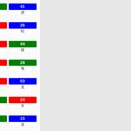
41
虎
26
蛇
44
猪
28
兔
03
龙
24
羊
15
龙