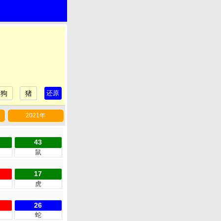
狗
猪
还原
2021年
43
鼠
17
虎
26
蛇