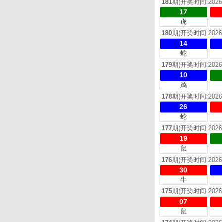
181
期(开奖时间:2026-
17
虎
180
期(开奖时间:2026-
14
蛇
179
期(开奖时间:2026-
10
鸡
178
期(开奖时间:2026-
26
蛇
177
期(开奖时间:2026-
19
鼠
176
期(开奖时间:2026-
30
牛
175
期(开奖时间:2026-
07
鼠